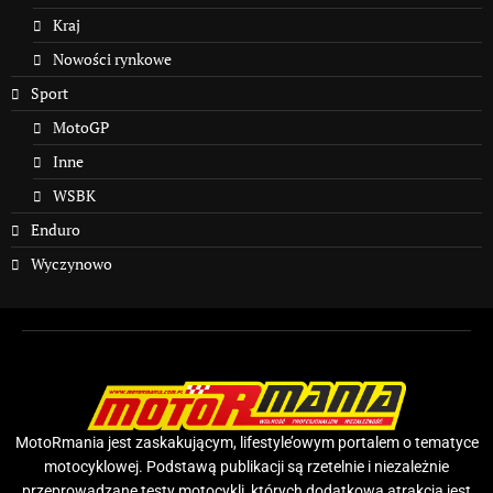
Kraj
Nowości rynkowe
Sport
MotoGP
Inne
WSBK
Enduro
Wyczynowo
MotoRmania jest zaskakującym, lifestyle’owym portalem o tematyce
motocyklowej. Podstawą publikacji są rzetelnie i niezależnie
przeprowadzane testy motocykli, których dodatkową atrakcją jest