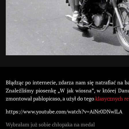
Błądząc po internecie, zdarza nam się natrafiać na 
Znaleźliśmy piosenkę „W jak wiosna”, w której Dan
zmontował pablopicaso, a użył do tego
klasycznych r
https://www.youtube.com/watch?v=AiNr0DNwILA
Wybrałam już sobie chłopaka na medal