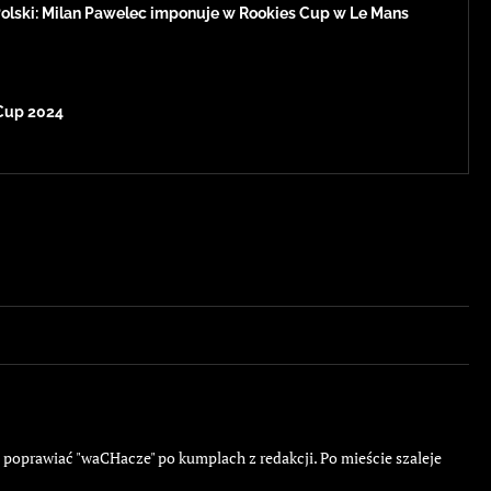
Polski: Milan Pawelec imponuje w Rookies Cup w Le Mans
Cup 2024
ę poprawiać "waCHacze" po kumplach z redakcji. Po mieście szaleje