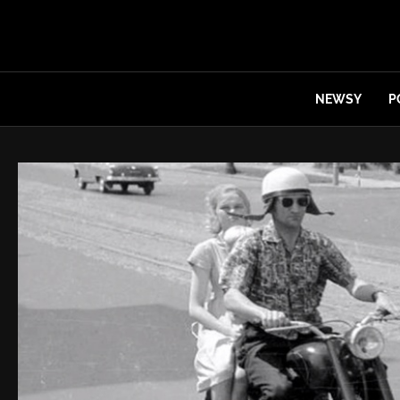
NEWSY
P