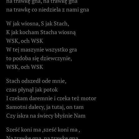
na trawkę gna, na trawkę gna
na trawkę co niedziela z nami gna
W jak wiosna, S jak Stach,
K jak kocham Stacha wiosną
WSK, och WSK
W tej maszynie wszystko gra
to podoba się dziewczynie,
WSK, och WSK
Stach odszedł ode mnie,
czas płynął jak potok
I czekam daremnie i czeka też motor
Samotni dalecy, ja tutaj, on tam
Czy iskra na świecy błyśnie Nam
Sześć koni ma ,sześć koni ma ,
Na trawkę gna, na trawkę gna