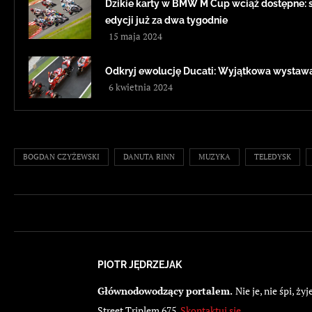
Dzikie karty w BMW M Cup wciąż dostępne: sz
edycji już za dwa tygodnie
15 maja 2024
Odkryj ewolucję Ducati: Wyjątkowa wystawa
6 kwietnia 2024
BOGDAN CZYŻEWSKI
DANUTA RINN
MUZYKA
TELEDYSK
PIOTR JĘDRZEJAK
Głównodowodzący portalem.
Nie je, nie śpi, 
Street Triplem 675.
Skontaktuj się