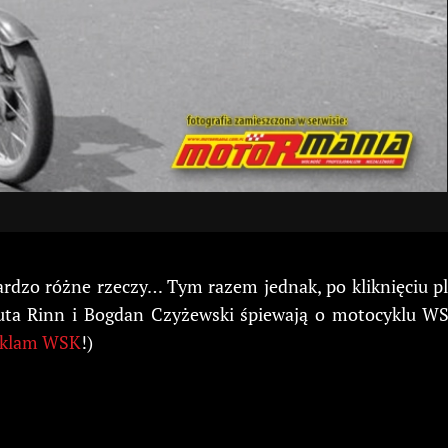
bardzo różne rzeczy… Tym razem jednak, po kliknięciu p
uta Rinn i Bogdan Czyżewski śpiewają o motocyklu WSK
eklam WSK
!)