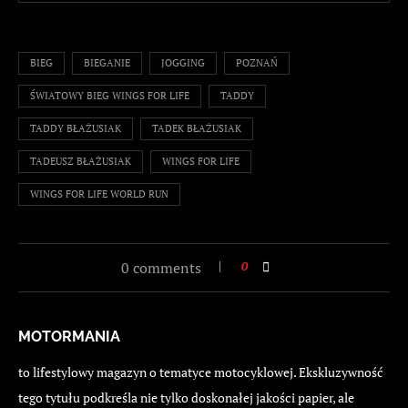
BIEG
BIEGANIE
JOGGING
POZNAŃ
ŚWIATOWY BIEG WINGS FOR LIFE
TADDY
TADDY BŁAŻUSIAK
TADEK BŁAŻUSIAK
TADEUSZ BŁAŻUSIAK
WINGS FOR LIFE
WINGS FOR LIFE WORLD RUN
0 comments
0
MOTORMANIA
to lifestylowy magazyn o tematyce motocyklowej. Ekskluzywność
tego tytułu podkreśla nie tylko doskonałej jakości papier, ale