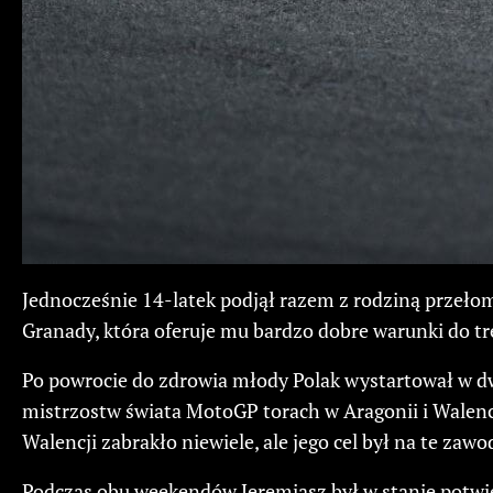
Jednocześnie 14-latek podjął razem z rodziną przełomo
Granady, która oferuje mu bardzo dobre warunki do tr
Po powrocie do zdrowia młody Polak wystartował w d
mistrzostw świata MotoGP torach w Aragonii i Walenc
Walencji zabrakło niewiele, ale jego cel był na te zawo
Podczas obu weekendów Jeremiasz był w stanie potwie