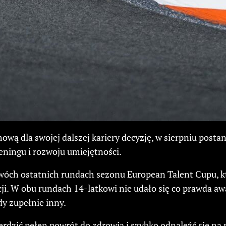
wą dla swojej dalszej kariery decyzję, w sierpniu postan
eningu i rozwoju umiejętności.
wóch ostatnich rundach sezonu European Talent Cupu, k
ji. W obu rundach 14-latkowi nie udało się co prawda 
dy zupełnie inny.
rdzić pełen powrót do zdrowia i szybko odnaleźć się na 