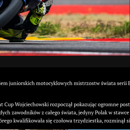
kiem juniorskich motocyklowych mistrzostw świata serii 
nt Cup Wojciechowski rozpoczął pokazując ogromne pos
odych zawodników z całego świata, jedyny Polak w stawce 
ego kwalifikowała się czołowa trzydziestka, rozminął si