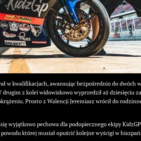
ał w kwalifikacjach, awansując bezpośrednio do dwóch w
. W drugim z kolei widowiskowo wyprzedził aż dziesięciu
krążeniu. Prosto z Walencji Jeremiasz wrócił do rodzin
 się wyjątkowo pechowa dla podopiecznego ekipy KidzGP. 
 powodu której musiał opuścić kolejne wyścigi w hiszpańs