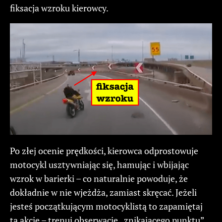
fiksacja wzroku kierowcy.
Po złej ocenie prędkości, kierowca odprostowuje
motocykl usztywniając się, hamując i wbijając
wzrok w barierki – co naturalnie powoduje, że
dokładnie w nie wjeżdża, zamiast skręcać. Jeżeli
jesteś początkującym motocyklistą to zapamiętaj
tą akcję – trenuj obserwację „znikającego punktu”.