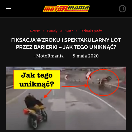
Newsy
Porady
Świat
Technika jazdy
FIKSACJA WZROKU I SPEKTAKULARNY LOT
PRZEZ BARIERKI – JAK TEGO UNIKNĄĆ?
-
MotoRmania
5 maja 2020