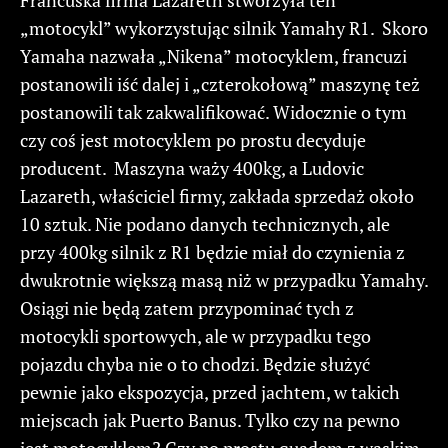
„motocykl” wykorzystując silnik Yamahy R1. Skoro
Yamaha nazwała „Nikena” motocyklem, francuzi
postanowili iść dalej i „czterokołową” maszynę też
postanowili tak zakwalifikować. Widocznie o tym
czy coś jest motocyklem po prostu decyduje
producent. Maszyna waży 400kg, a Ludovic
Lazareth, właściciel firmy, zakłada sprzedaż około
10 sztuk. Nie podano danych technicznych, ale
przy 400kg silnik z R1 będzie miał do czynienia z
dwukrotnie większą masą niż w przypadku Yamahy.
Osiągi nie będą zatem przypominać tych z
motocykli sportowych, ale w przypadku tego
pojazdu chyba nie o to chodzi. Będzie służyć
pewnie jako ekspozycja, przed jachtem, w takich
miejscach jak Puerto Banus. Tylko czy na pewno
jest motocyklem? Czy po prostu quadem z wąskim