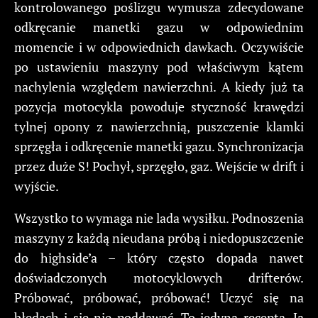
kontrolowanego poślizgu wymusza zdecydowane
odkręcanie manetki gazu w odpowiednim
momencie i w odpowiednich dawkach. Oczywiście
po ustawieniu maszyny pod właściwym kątem
nachylenia względem nawierzchni. A kiedy już ta
pozycja motocykla powoduje styczność krawędzi
tylnej opony z nawierzchnią, puszczenie klamki
sprzęgła i odkręcenie manetki gazu. Synchronizacja
przez duże S! Pochył, sprzęgło, gaz. Wejście w drift i
wyjście.
Wszystko to wymaga nie lada wysiłku. Podnoszenia
maszyny z każdą nieudana próbą i niedopuszczenie
do highside’a – który często dopada nawet
doświadczonych motocyklowych drifterów.
Próbować, próbować, próbować! Uczyć się na
błędach i się nie poddawać. To jedyna recepta. Ja