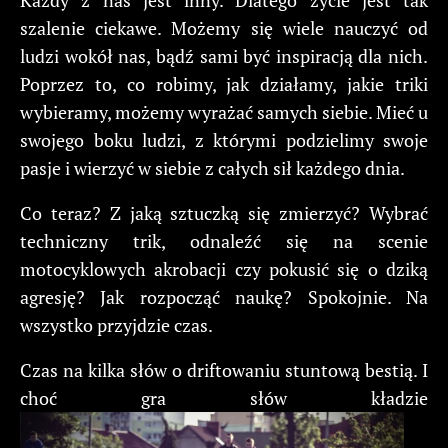
Każdy z nas jest inny. Dlatego życie jest tak
szalenie ciekawe. Możemy się wiele nauczyć od
ludzi wokół nas, bądź sami być inspiracją dla nich.
Poprzez to, co robimy, jak działamy, jakie triki
wybieramy, możemy wyrażać samych siebie. Mieć u
swojego boku ludzi, z którymi podzielimy swoje
pasje i wierzyć w siebie z całych sił każdego dnia.
Co teraz? Z jaką sztuczką się zmierzyć? Wybrać
techniczny trik, odnaleźć się na scenie
motocyklowych akrobacji czy pokusić się o dziką
agresję? Jak rozpocząć naukę? Spokojnie. Na
wszystko przyjdzie czas.
Czas na kilka słów o driftowaniu stuntową bestią. I
choć gra słów kładzie