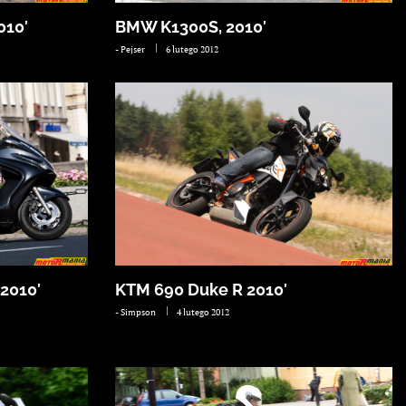
010′
BMW K1300S, 2010′
-
Pejser
6 lutego 2012
2010′
KTM 690 Duke R 2010′
-
Simpson
4 lutego 2012