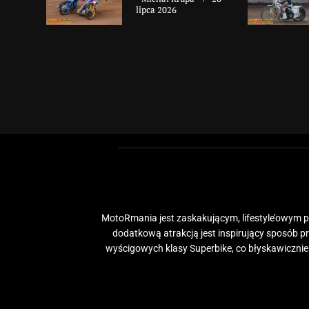
lipca 2026
MotoRmania jest zaskakującym, lifestyle’owym po
dodatkową atrakcją jest inspirujący sposób 
wyścigowych klasy Superbike, co błyskawiczni