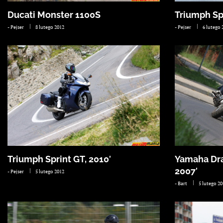
Ducati Monster 1100S
Triumph Spe
-
Pejser
8 lutego 2012
-
Pejser
6 lutego 
Triumph Sprint GT, 2010′
Yamaha Dra
2007′
-
Pejser
5 lutego 2012
-
Bart
5 lutego 2