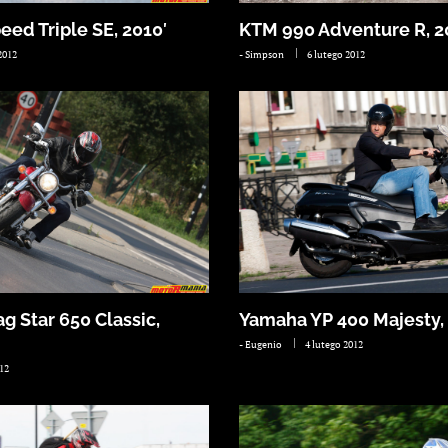
ed Triple SE, 2010′
KTM 990 Adventure R, 2
2012
-
Simpson
6 lutego 2012
g Star 650 Classic,
Yamaha YP 400 Majesty, 
-
Eugenio
4 lutego 2012
012