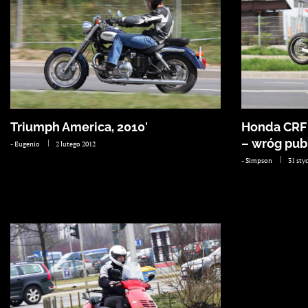
Triumph America, 2010′
Honda CRF
– wróg pub
-
Eugenio
2 lutego 2012
-
Simpson
31 sty