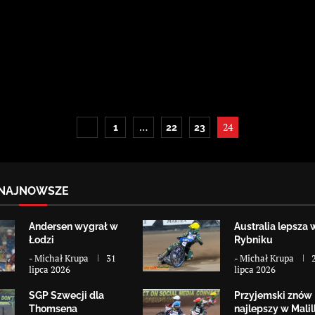
…
24
1
22
23
NAJNOWSZE
Andersen wygrał w
Australia lepsza 
Łodzi
Rybniku
-
Michał Krupa
31
-
Michał Krupa
lipca 2026
lipca 2026
SGP Szwecji dla
Przyjemski znów
Thomsena
najlepszy w Malill