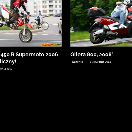
 450 R Supermoto 2006
Gilera 800, 2008′
liczny!
-
Eugenio
31 stycznia 2012
cznia 2012