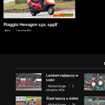
Piaggio Hexagon 150, 1998′
-
Barry
7 stycznia 2012
Lambert najlepszy w
Łodzi
-
Michał Krupa
2
sierpnia 2026
Śląsk lepszy u siebie
-
Michał Krupa
20