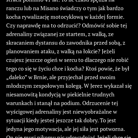
ranczu lub na Misano świadczy o tym jak bardzo
kocha rywalizację motocyklową w każdej formie.
Czy naprawdę ma to odrzucić? Odmówić sobie tej
adrenaliny związanej ze startem, z walką, ze
skracaniem dystansu do zawodnika przed sobą, z
planowaniem ataku, z walką na łokcie? Jeżeli
czujesz jeszcze ogień w sercu to dlaczego nie robić
tego co się w życiu chce i kocha? Ktoś powie, że był
„daleko” w Brnie, ale przyjechał przed swoim
młodszym zespołowym kolegą. W Jerez wykazał się
niesamowitą kondycją w piekielnie trudnych
warunkach i stanął na podium. Odrzucenie tej
wyścigowej adrenaliny jest niewyobrażalne w
sytuacji kiedy jesteś jeszcze tak dobry. To jest
jedyna jego motywacja, ale jej siła jest potworna.
On nie musi nikomu nic udowadniać. Jeżeli chce się