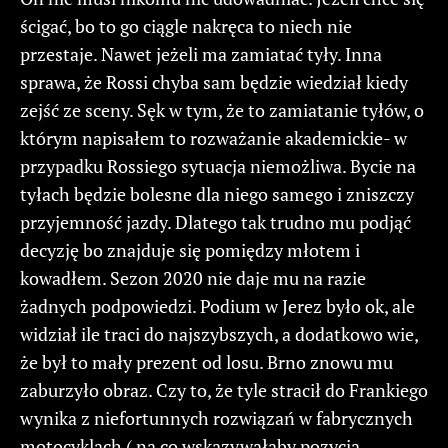
ścigać, bo to go ciągle nakręca to niech nie
przestaje. Nawet jeżeli ma zamiatać tyły. Inna
sprawa, że Rossi chyba sam będzie wiedział kiedy
zejść ze sceny. Sęk w tym, że to zamiatanie tyłów, o
którym napisałem to rozważanie akademickie- w
przypadku Rossiego sytuacja niemożliwa. Bycie na
tyłach będzie bolesne dla niego samego i zniszczy
przyjemność jazdy. Dlatego tak trudno mu podjąć
decyzję bo znajduje się pomiędzy młotem i
kowadłem. Sezon 2020 nie daje mu na razie
żadnych podpowiedzi. Podium w Jerez było ok, ale
widział ile traci do najszybszych, a dodatkowo wie,
że był to mały prezent od losu. Brno znowu mu
zaburzyło obraz. Czy to, że tyle stracił do Frankiego
wynika z niefortunnych rozwiązań w fabrycznych
motocyklach ( na co wskazywałaby pozycja