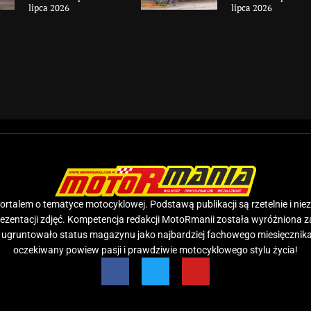
lipca 2026
lipca 2026
rtalem o tematyce motocyklowej. Podstawą publikacji są rzetelnie i nie
prezentacji zdjęć. Kompetencja redakcji MotoRmanii została wyróżniona 
e ugruntowało status magazynu jako najbardziej fachowego miesięcznika
oczekiwany powiew pasji i prawdziwie motocyklowego stylu życia!