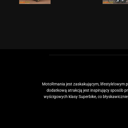
MotoRmania jest zaskakującym, lifestyle’owym po
dodatkową atrakcją jest inspirujący sposób 
wyścigowych klasy Superbike, co błyskawiczni