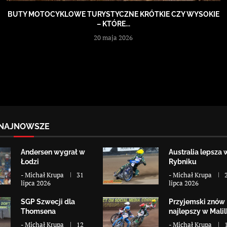
BUTY MOTOCYKLOWE TURYSTYCZNE KRÓTKIE CZY WYSOKIE
– KTÓRE...
20 maja 2026
NAJNOWSZE
Andersen wygrał w
Australia lepsza 
Łodzi
Rybniku
-
Michał Krupa
31
-
Michał Krupa
lipca 2026
lipca 2026
SGP Szwecji dla
Przyjemski znów
Thomsena
najlepszy w Malill
-
Michał Krupa
12
-
Michał Krupa