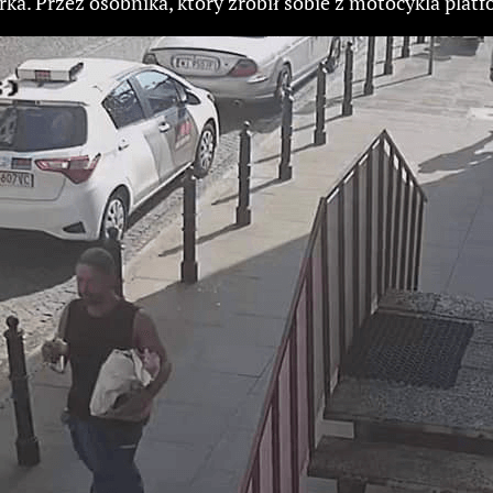
erka. Przez osobnika, który zrobił sobie z motocykla pla