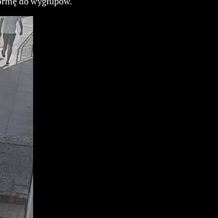
tformę do wygłupów.