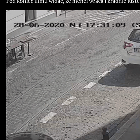
Pod koniec filmu widać, że menel wraca i kradnie lust