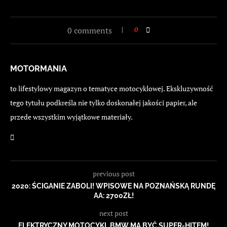
0 comments
0
MOTORMANIA
to lifestylowy magazyn o tematyce motocyklowej. Ekskluzywność
tego tytułu podkreśla nie tylko doskonałej jakości papier, ale
przede wszystkim wyjątkowe materiały.
previous post
2020: ŚCIGANIE ZABOLI! WPISOWE NA POZNAŃSKĄ RUNDĘ
AA: 2700ZŁ!
next post
ELEKTRYCZNY MOTOCYKL BMW MA BYĆ SUPER-HITEM!