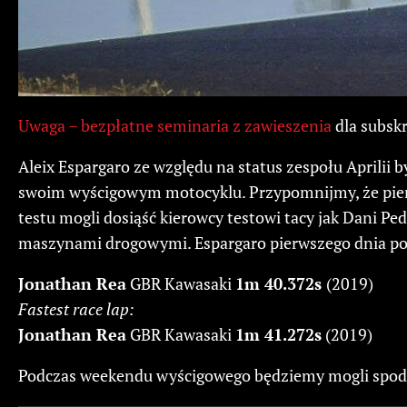
Uwaga – bezpłatne seminaria z zawieszenia
dla subsk
Aleix Espargaro ze względu na status zespołu Aprili
swoim wyścigowym motocyklu. Przypomnijmy, że pierw
testu mogli dosiąść kierowcy testowi tacy jak Dani Pedro
maszynami drogowymi. Espargaro pierwszego dnia pobił
Jonathan Rea
GBR Kawasaki
1m 40.372s
(2019)
Fastest race lap:
Jonathan Rea
GBR Kawasaki
1m 41.272s
(2019)
Podczas weekendu wyścigowego będziemy mogli spodz