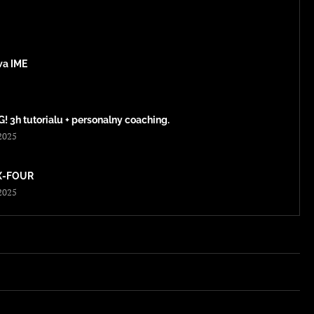
a IME
3h tutorialu + personalny coaching.
2025
X-FOUR
2025