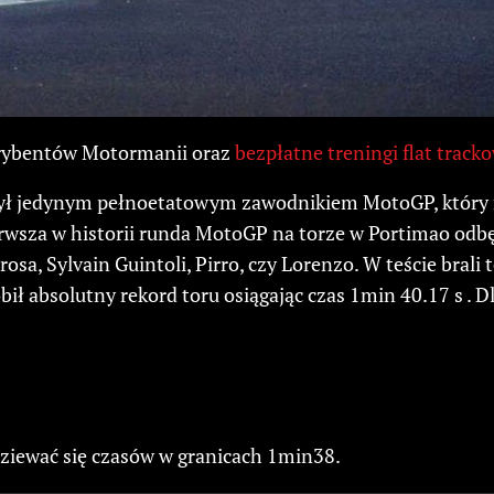
rybentów Motormanii oraz
bezpłatne treningi flat tracko
i był jedynym pełnoetatowym zawodnikiem MotoGP, który m
sza w historii runda MotoGP na torze w Portimao odbęd
sa, Sylvain Guintoli, Pirro, czy Lorenzo. W teście brali te
 absolutny rekord toru osiągając czas 1min 40.17 s . D
iewać się czasów w granicach 1min38.