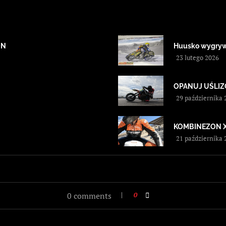
ON
Huusko wygryw
23 lutego 2026
OPANUJ UŚLIZG! 
29 października 
KOMBINEZON 
21 października 
0 comments
0