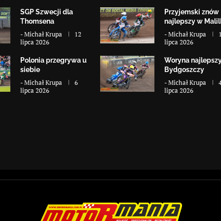
SGP Szwecji dla
Przyjemski znów
Thomsena
najlepszy w Malill
-
Michał Krupa
12
-
Michał Krupa
lipca 2026
lipca 2026
Polonia przegrywa u
Woryna najlepsz
siebie
Bydgoszczy
-
Michał Krupa
6
-
Michał Krupa
lipca 2026
lipca 2026