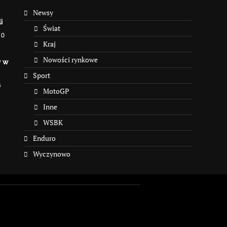
Newsy
i
Świat
10
Kraj
Nowości rynkowe
y w
Sport
4
MotoGP
Inne
WSBK
Enduro
Wyczynowo