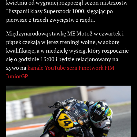
kwietniu od wygranej rozpoczął sezon mistrzostw
Hiszpanii klasy Superstock 1000, sięgając po
pierwsze z trzech zwycięstw z rzędu.
Międzynarodową stawkę ME Moto2 w czwartek i
piątek czekają w Jerez treningi wolne, w sobotę
kwalifikacje, a w niedzielę wyścig, który rozpocznie
się o godzinie 13:00 i będzie relacjonowany na
żywo na
kanale YouTube serii Finetwork FIM
JuniorGP
.