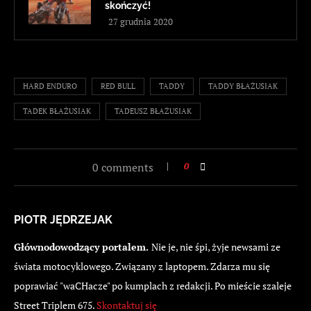
skończyć!
27 grudnia 2020
HARD ENDURO
RED BULL
TADDY
TADDY BŁAŻUSIAK
TADEK BŁAŻUSIAK
TADEUSZ BŁAŻUSIAK
0 comments
0
PIOTR JĘDRZEJAK
Głównodowodzący portalem.
Nie je, nie śpi, żyje newsami ze
świata motocyklowego. Związany z laptopem. Zdarza mu się
poprawiać "waCHacze" po kumplach z redakcji. Po mieście szaleje
Street Triplem 675.
Skontaktuj się