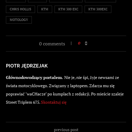
CHRIS HOLLIS
KTM
KTM 300 EXC
KTM 300EXC
MOTOLOGY
0 comments
0
PIOTR JĘDRZEJAK
Głównodowodzący portalem.
Nie je, nie śpi, żyje newsami ze
świata motocyklowego. Związany z laptopem. Zdarza mu się
poprawiać "waCHacze" po kumplach z redakcji. Po mieście szaleje
Street Triplem 675.
Skontaktuj się
previous post