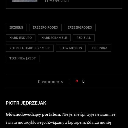
11 marca 2020
ERZBERG
ERZBERG RODEO
ERZBERGRODEO
HARD ENDURO
HARE SCRAMBLE
RED BULL
RED BULL HARE SCRAMBLE
SLOW MOTION
TECHNIKA
TECHNIKA JAZDY
0 comments
0
PIOTR JĘDRZEJAK
Głównodowodzący portalem.
Nie je, nie śpi, żyje newsami ze
świata motocyklowego. Związany z laptopem. Zdarza mu się