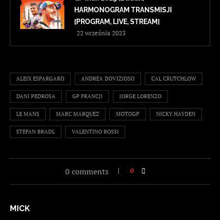
HARMONOGRAM TRANSMISJI
[PROGRAM, LIVE, STREAM]
22 września 2023
ALEIX ESPARGARO
ANDREA DOVIZIOSO
CAL CRUTCHLOW
DANI PEDROSA
GP FRANCJI
JORGE LORENZO
LE MANS
MARC MARQUEZ
MOTOGP
NICKY HAYDEN
STEFAN BRADL
VALENTINO ROSSI
0 comments
0
MICK