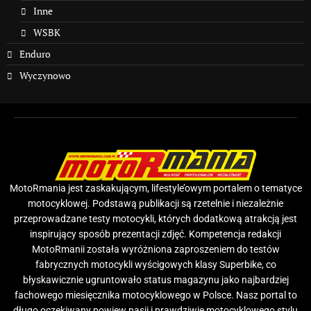
Inne
WSBK
Enduro
Wyczynowo
MotoRmania jest zaskakującym, lifestyle’owym portalem o tematyce
motocyklowej. Podstawą publikacji są rzetelnie i niezależnie
przeprowadzane testy motocykli, których dodatkową atrakcją jest
inspirujący sposób prezentacji zdjęć. Kompetencja redakcji
MotoRmanii została wyróżniona zaproszeniem do testów
fabrycznych motocykli wyścigowych klasy Superbike, co
błyskawicznie ugruntowało status magazynu jako najbardziej
fachowego miesięcznika motocyklowego w Polsce. Nasz portal to
długo oczekiwany powiew pasji i prawdziwie motocyklowego stylu