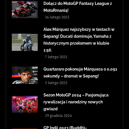
Dołącz do MotoGP Fantasy League z
MotoRmanią!
26 lutego 2025
Alex Márquez najszybszy w testach w
Sepang! Ducati dominuje, Yamaha z
historycznym przełomem w klubie
1:56.
7 lutego 2025
Quartararo pokonuje Márqueza o 0,051
sekundy – dramat w Sepang!
5 lutego 2025
Sezon MotoGP 2024 – Pasjonująca
rywalizacja i narodziny nowych
gwiazd
29 grudnia 2024
GP Indii 2023 (Buddh)–