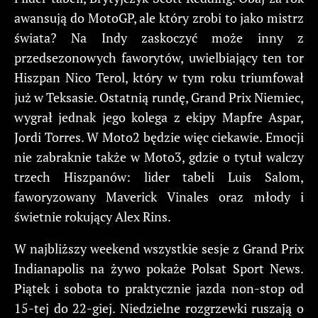
awansują do MotoGP, ale który zrobi to jako mistrz
świata? Na Indy zaskoczyć może inny z
przedsezonowych faworytów, uwielbiający ten tor
Hiszpan Nico Terol, który w tym roku triumfował
już w Teksasie. Ostatnią rundę, Grand Prix Niemiec,
wygrał jednak jego kolega z ekipy Mapfre Aspar,
Jordi Torres. W Moto2 będzie więc ciekawie. Emocji
nie zabraknie także w Moto3, gdzie o tytuł walczy
trzech Hiszpanów: lider tabeli Luis Salom,
faworyzowany Maverick Vinales oraz młody i
świetnie rokujący Alex Rins.
W najbliższy weekend wszystkie sesje z Grand Prix
Indianapolis na żywo pokaże Polsat Sport News.
Piątek i sobota to praktycznie jazda non-stop od
15-tej do 22-giej. Niedzielne rozgrzewki ruszają o