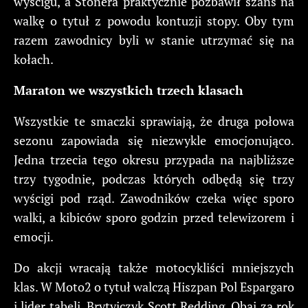
wyścigu, a Stonera praktycznie pozbawił szans na
walkę o tytuł z powodu kontuzji stopy. Oby tym
razem zawodnicy byli w stanie utrzymać się na
kołach.
Maraton we wszystkich trzech klasach
Wszystkie te smaczki sprawiają, że druga połowa
sezonu zapowiada się niezwykle emocjonująco.
Jedna trzecia tego okresu przypada na najbliższe
trzy tygodnie, podczas których odbędą się trzy
wyścigi pod rząd. Zawodników czeka więc sporo
walki, a kibiców sporo godzin przed telewizorem i
emocji.
Do akcji wracają także motocykliści mniejszych
klas. W Moto2 o tytuł walczą Hiszpan Pol Espargaro
i lider tabeli, Brytyjczyk Scott Redding. Obaj za rok