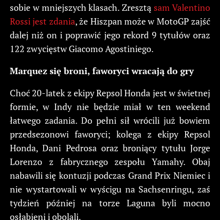
sobie w mniejszych klasach. Zresztą
sam Valentino
Rossi jest zdania
, że Hiszpan może w MotoGP zajść
dalej niż on i poprawić jego rekord 9 tytułów oraz
122 zwycięstw Giacomo Agostiniego.
Marquez się broni, faworyci wracają do gry
Choć 20-latek z ekipy Repsol Honda jest w świetnej
formie, w Indy nie będzie miał w ten weekend
łatwego zadania. Do pełni sił wrócili już bowiem
przedsezonowi faworyci; kolega z ekipy Repsol
Honda, Dani Pedrosa oraz broniący tytułu Jorge
Lorenzo z fabrycznego zespołu Yamahy. Obaj
nabawili się kontuzji podczas Grand Prix Niemiec i
nie wystartowali w wyścigu na Sachsenringu, zaś
tydzień później na torze Laguna byli mocno
osłabieni i obolali.