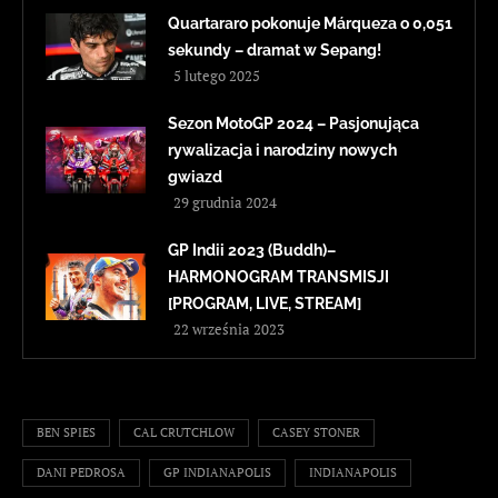
Quartararo pokonuje Márqueza o 0,051
sekundy – dramat w Sepang!
5 lutego 2025
Sezon MotoGP 2024 – Pasjonująca
rywalizacja i narodziny nowych
gwiazd
29 grudnia 2024
GP Indii 2023 (Buddh)–
HARMONOGRAM TRANSMISJI
[PROGRAM, LIVE, STREAM]
22 września 2023
BEN SPIES
CAL CRUTCHLOW
CASEY STONER
DANI PEDROSA
GP INDIANAPOLIS
INDIANAPOLIS