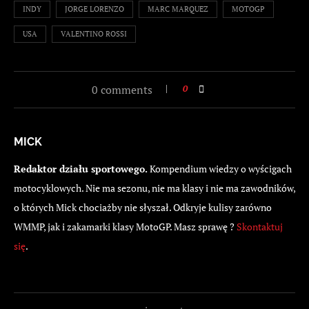
INDY
JORGE LORENZO
MARC MARQUEZ
MOTOGP
USA
VALENTINO ROSSI
0 comments
0
MICK
Redaktor działu sportowego.
Kompendium wiedzy o wyścigach
motocyklowych. Nie ma sezonu, nie ma klasy i nie ma zawodników,
o których Mick chociażby nie słyszał. Odkryje kulisy zarówno
WMMP, jak i zakamarki klasy MotoGP. Masz sprawę ?
Skontaktuj
się
.