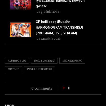
rywalizacja i narodziny nowych
gwiazd
29 grudnia 2024
GP Indii 2023 (Buddh)–
HARMONOGRAM TRANSMISJI
[PROGRAM, LIVE, STREAM]
22 września 2023
ALBERTO PUIG
JORGE LORENZO
MICHELE PIRRO
MOTOGP
PIOTR BIESIEKIRSKI
0 comments
0