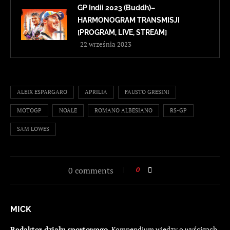
GP Indii 2023 (Buddh)–
HARMONOGRAM TRANSMISJI
[PROGRAM, LIVE, STREAM]
22 września 2023
ALEIX ESPARGARO
APRILIA
FAUSTO GRESINI
MOTOGP
NOALE
ROMANO ALBESIANO
RS-GP
SAM LOWES
0 comments
0
MICK
Redaktor działu sportowego.
Kompendium wiedzy o wyścigach