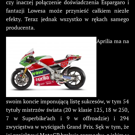
czy inaczej połączenie doświadczenia Espargaro i
fantazji Lowesa może przynieść całkiem niezłe
efekty. Teraz jednak wszystko w rękach samego
producenta.
Aprilia ma na
swoim koncie imponującą listę sukcesów, w tym 54
tytuły mistrzów świata (20 w klasie 125, 18 w 250,
7 w Superbike’ach i 9 w offroadzie) i 294
zwycięstwa w wyścigach Grand Prix. Sęk w tym, że
jej projektowi MotoGP brakuje rozmachu, z jakim w