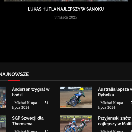
LUKAS HUTLA NAJLEPSZY W SANOKU
9 marca 2025
NAJNOWSZE
Andersen wygrał w
Australia lepsza 
Łodzi
Rybniku
-
Michał Krupa
31
-
Michał Krupa
lipca 2026
lipca 2026
SGP Szwecji dla
Przyjemski znów
Thomsena
najlepszy w Malill
-
Michał Krupa
12
-
Michał Krupa