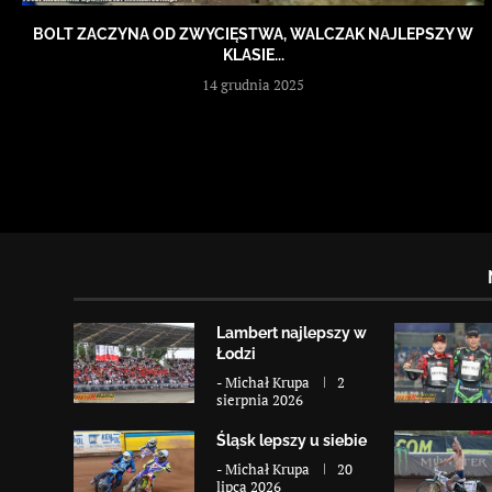
BOLT ZACZYNA OD ZWYCIĘSTWA, WALCZAK NAJLEPSZY W
KLASIE...
14 grudnia 2025
Lambert najlepszy w
Łodzi
-
Michał Krupa
2
sierpnia 2026
Śląsk lepszy u siebie
-
Michał Krupa
20
lipca 2026