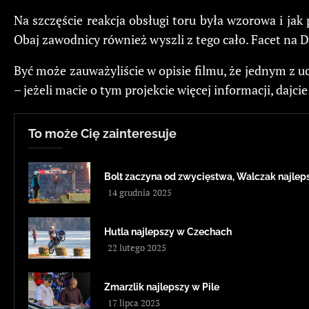
Na szczęście reakcja obsługi toru była wzorowa i jak
Obaj zawodnicy również wyszli z tego cało. Facet na Du
Być może zauważyliście w opisie filmu, że jednym z 
– jeżeli macie o tym projekcie więcej informacji, dajci
To może Cię zainteresuje
Bolt zaczyna od zwycięstwa, Walczak najleps
14 grudnia 2025
Hutla najlepszy w Czechach
22 lutego 2025
Zmarzlik najlepszy w Pile
17 lipca 2023