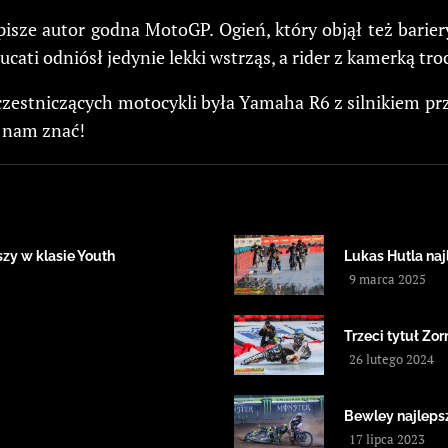
 pisze autor godna MotoGP. Ogień, który objął też barier
cati odniósł jedynie lekki wstrząs, a rider z kamerką troc
uczestniczących motocykli była Yamaha R6 z silnikiem 
e nam znać!
zy w klasie Youth
Lukas Hutla na
9 marca 2025
Trzeci tytuł Zor
26 lutego 2024
Bewley najleps
17 lipca 2023