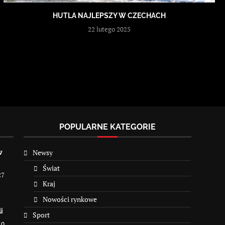
HUTLA NAJLEPSZY W CZECHACH
22 lutego 2025
POPULARNE KATEGORIE
Newsy
w
Świat
27
Kraj
Nowości rynkowe
i
Sport
10