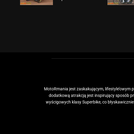
MotoRmania jest zaskakującym, lifestyle’owym po
dodatkową atrakcją jest inspirujący sposób 
wyścigowych klasy Superbike, co błyskawiczni