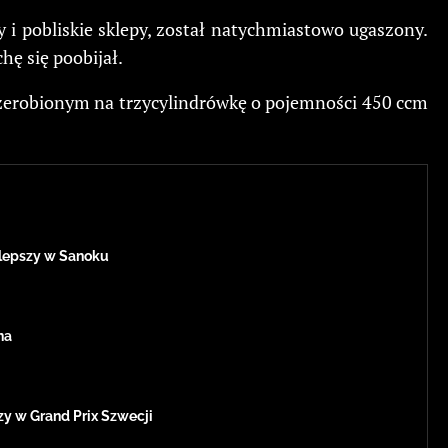
y i pobliskie sklepy, został natychmiastowo ugaszony.
hę się poobijał.
przerobionym na trzycylindrówkę o pojemności 450 ccm
jlepszy w Sanoku
na
zy w Grand Prix Szwecji