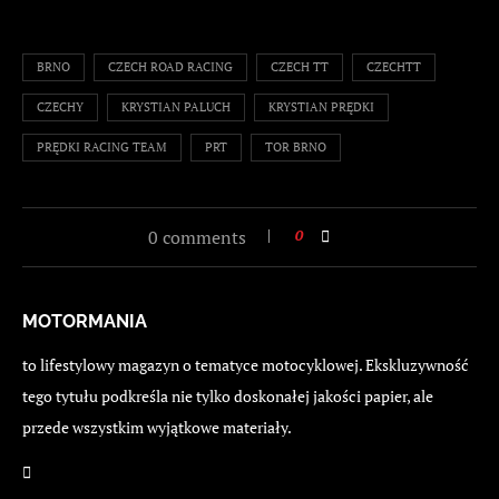
BRNO
CZECH ROAD RACING
CZECH TT
CZECHTT
CZECHY
KRYSTIAN PALUCH
KRYSTIAN PRĘDKI
PRĘDKI RACING TEAM
PRT
TOR BRNO
0 comments
0
MOTORMANIA
to lifestylowy magazyn o tematyce motocyklowej. Ekskluzywność
tego tytułu podkreśla nie tylko doskonałej jakości papier, ale
przede wszystkim wyjątkowe materiały.