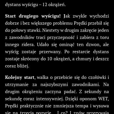
dystans wyścigu – 12 okrążeń.
Start drugiego wyścigu! J
ak zwykle wychodzi
dobrze i bez większego problemu Prędki przebił się
do połowy stawki. Niestety w drugim zakręcie jeden
z zawodników traci przyczepność i zabiera z toru
innego ridera. Udało się ominąć ten dzwon, ale
wyścig zostaje przerwany. Po restarcie dystans
zostaje skrócony do 10 okrążeń, a chmury i deszcz
coraz bliżej.
Kolejny start
, walka o przebicie się do czołówki i
utrzymanie za najszybszymi zawodnikami. Na
drugim okrążeniu zaczyna padać. Z sekundy na
sekundę coraz intensywniej. Dzięki oponom WET,
Prędki praktycznie nie zmniejsza tempa i wysuwa
się na trzecią pozycję… I co? I znów przerywają