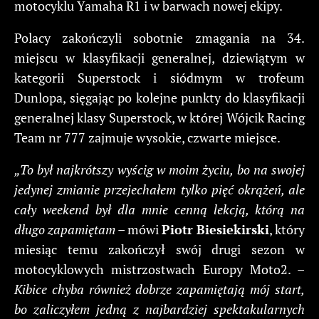
motocyklu Yamaha R1 i w barwach nowej ekipy.
Polacy zakończyli sobotnie zmagania na 34.
miejscu w klasyfikacji generalnej, dziewiątym w
kategorii Superstock i siódmym w trofeum
Dunlopa, sięgając po kolejne punkty do klasyfikacji
generalnej klasy Superstock, w której Wójcik Racing
Team nr 777 zajmuje wysokie, czwarte miejsce.
„To był najkrótszy wyścig w moim życiu, bo na swojej
jedynej zmianie przejechałem tylko pięć okrążeń, ale
cały weekend był dla mnie cenną lekcją, którą na
długo zapamiętam
– mówi
Piotr Biesiekirski
, który
miesiąc temu zakończył swój drugi sezon w
motocyklowych mistrzostwach Europy Moto2. –
Kibice chyba również dobrze zapamiętają mój start,
bo zaliczyłem jedną z najbardziej spektakularnych