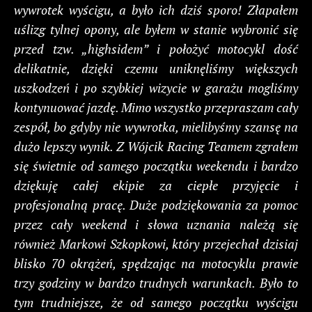
wywrotek wyścigu, a było ich dziś sporo! Złapałem
uślizg tylnej opony, ale byłem w stanie wybronić się
przed tzw. „highsidem” i położyć motocykl dość
delikatnie, dzięki czemu uniknęliśmy większych
uszkodzeń i po szybkiej wizycie w garażu mogliśmy
kontynuować jazdę. Mimo wszystko przepraszam cały
zespół, bo gdyby nie wywrotka, mielibyśmy szansę na
dużo lepszy wynik. Z Wójcik Racing Teamem zgrałem
się świetnie od samego początku weekendu i bardzo
dziękuję całej ekipie za ciepłe przyjęcie i
profesjonalną pracę. Duże podziękowania za pomoc
przez cały weekend i słowa uznania należą się
również Markowi Szkopkowi, który przejechał dzisiaj
blisko 70 okrążeń, spędzając na motocyklu prawie
trzy godziny w bardzo trudnych warunkach. Było to
tym trudniejsze, że od samego początku wyścigu