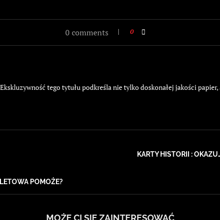
0 comments
0
kskluzywność tego tytułu podkreśla nie tylko doskonałej jakości papier,
KARTY HISTORII : OKAZ
OALETOWA POMOŻE?
MOŻE CI SIĘ ZAINTERESOWAĆ