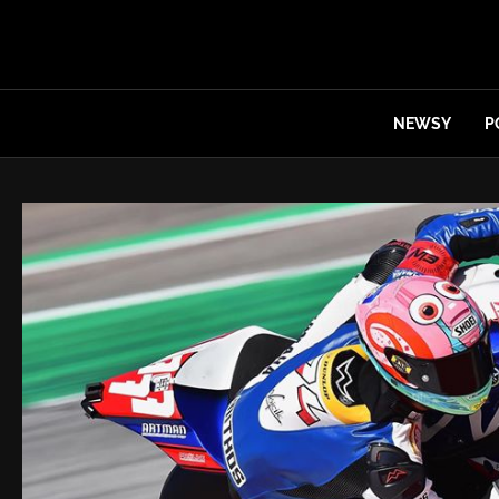
NEWSY
P