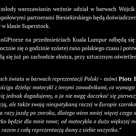
łody warszawianin weźmie udział w barwach Wójcik R
Zespołowymi partnerami Biesiekirskiego będą doświadczen
 w klasie Superstock.
toGPtorze na przedmieściach Kuala Lumpur odbędą się j
cznie się o godzinie szóstej rano polskiego czasu i potr
dą się już po zachodzie słońca, przy sztucznym oświetlen
ch świata w barwach reprezentacji Polski
– mówi
Piotr B
yścigu dzieląc motocykl z innymi zawodnikami, co wymaga 
ię jednak dogadujemy, a ja nie mogę doczekać się pierwsz
cją, ale także swoją niespotykaną raczej w Europie szero
a razy jazdę po zmroku, dlatego wiem mniej więcej czego s
stko będzie dla mnie nowe; od motocykla o dużo większej m
; razem z całą reprezentacją damy z siebie wszystko.”