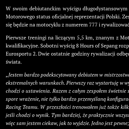
W swoim debiutanckim wyścigu długodystansowym m
Motorowego status oficjalnej reprezentacji Polski. 
się będzie na motocyklu z numerem 777 i rywalizować
Pierwsze treningi na liczącym 5,5 km, znanym z Mo
kwalifikacyjne. Sobotni wyścig 8 Hours of Sepang rozpo
Eurosportu 2. Dwie ostatnie godziny rywalizacji odbę
świata.
„Jestem bardzo podekscytowany debiutem w mistrzostwa
ekstremalnych warunkach. Pierwszy raz wystartuję w w
chodzi o ustawienia. Razem z całym zespołem świetnie s
spore wrażenie, nie tylko bardzo przemyślaną konfigura
Racing Teamu. W przeszłości trenowałem już także kilk
jeśli chodzi o wynik. Tym bardziej, że praktycznie wszy
więc sam jestem ciekaw, jak to wyjdzie. Jedno jest pewne