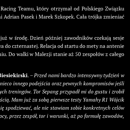
acing Teamu, który otrzymał od Polskiego Związku
i Adrian Pasek i Marek Szkopek. Cała trójka zmieniać
uż w środę. Dzień później zawodników czekają sesje
wa do czternastej. Relacja od startu do mety na antenie
iu. Do walki w Malezji stanie aż 50 zespołów z całego
iesiekirski
. –
Przed nami bardzo intensywny tydzień w
nieco innego podejścia oraz pewnych kompromisów jeśli
ych treningów. Tor Sepang przypadł mi do gustu i zrobił
kością. Mam już za sobą pierwsze testy Yamahy R1 Wójcik
ię spodziewać, ale nie stawiam sobie konkretnych celów
ocy, przez zespół, tor i warunki, aż po formułę zawodów,