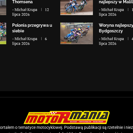
Thomsena
najlepszy w Malill
-
Michał Krupa
12
-
Michał Krupa
lipca 2026
lipca 2026
Polonia przegrywa u
Woryna najlepsz
siebie
Bydgoszczy
-
Michał Krupa
6
-
Michał Krupa
lipca 2026
lipca 2026
rtalem o tematyce motocyklowej. Podstawą publikacji są rzetelnie i nie