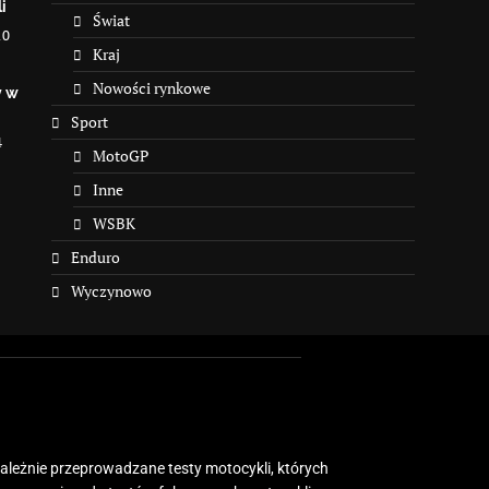
i
Świat
10
Kraj
Nowości rynkowe
y w
Sport
4
MotoGP
Inne
WSBK
Enduro
Wyczynowo
zależnie przeprowadzane testy motocykli, których