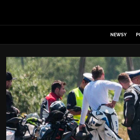
NEWSY
P