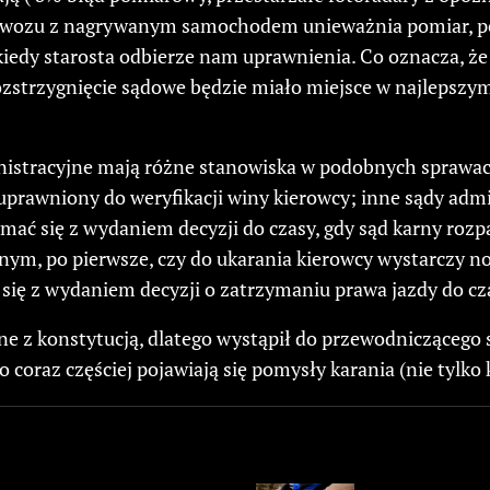
iowozu z nagrywanym samochodem unieważnia pomiar, pom
 kiedy starosta odbierze nam uprawnienia. Co oznacza, że
zstrzygnięcie sądowe będzie miało miejsce w najlepszy
istracyjne mają różne stanowiska w podobnych sprawach
z uprawniony do weryfikacji winy kierowcy; inne sądy admi
mać się z wydaniem decyzji do czasy, gdy sąd karny rozp
 po pierwsze, czy do ukarania kierowcy wystarczy notatk
się z wydaniem decyzji o zatrzymaniu prawa jazdy do cz
ne z konstytucją, dlatego wystąpił do przewodniczącego
 coraz częściej pojawiają się pomysły karania (nie tylko