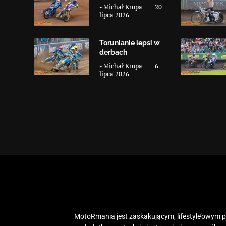
-
Michał Krupa
20
lipca 2026
Torunianie lepsi w
derbach
-
Michał Krupa
6
lipca 2026
MotoRmania jest zaskakującym, lifestyle’owym po