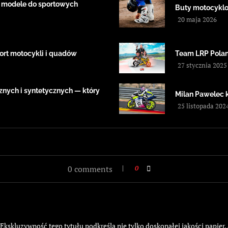
 modele do sportowych
Buty motocyklow
20 maja 2026
ort motocykli i quadów
Team LRP Polan
27 stycznia 2025
znych i syntetycznych — który
Milan Pawelec 
25 listopada 202
0 comments
0
kskluzywność tego tytułu podkreśla nie tylko doskonałej jakości papier,