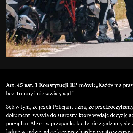
Art. 45 ust. 1 Konstytucji RP mówi:
„Każdy ma prawo
bezstronny i niezawisły sąd.”
Sęk w tym, że jeżeli Policjant uzna, że przekroczyli
dokument, wysyła do starosty, który wydaje decyzję a
porządku. Ale co w przypadku kiedy nie zgadzamy się
ląduje w sądzie, gdzie kierowcy bardzo często wygryw