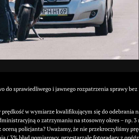
 do sprawiedliwego i jawnego rozpatrzenia sprawy bez n
śmy prędkość w wymiarze kwalifikującym się do odebrani
dministracyjną o zatrzymaniu na stosowny okres – np. 3
 z oceną policjanta? Uważamy, że nie przekroczyliśmy p
ają ( 3% błąd pomiarowy, przestarzałe fotoradary z opó