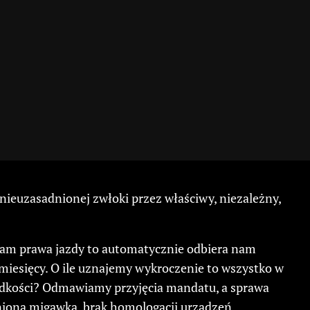
ieuzasadnionej zwłoki przez właściwy, niezależny,
a nam prawa jazdy to automatycznie odbiera nam
 miesięcy. O ile uznajemy wykroczenie to wszystko w
rędkości? Odmawiamy przyjęcia mandatu, a sprawa
źnioną migawką, brak homologacji urządzeń,