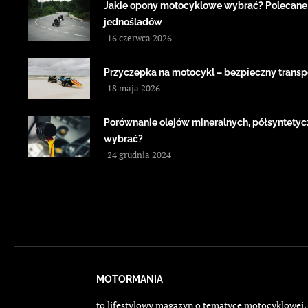
Jakie opony motocyklowe wybrać? Polecane
jednośladów
16 czerwca 2026
Przyczepka na motocykl – bezpieczny transp
18 maja 2026
Porównanie olejów mineralnych, półsyntetyc
wybrać?
24 grudnia 2024
MOTORMANIA
to lifestylowy magazyn o tematyce motocyklowej. E