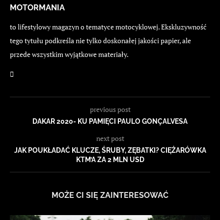
MOTORMANIA
to lifestylowy magazyn o tematyce motocyklowej. Ekskluzywność
tego tytułu podkreśla nie tylko doskonałej jakości papier, ale
przede wszystkim wyjątkowe materiały.
previous post
DAKAR 2020- KU PAMIĘCI PAULO GONÇALVESA
next post
JAK POUKŁADAĆ KLUCZE, ŚRUBY, ZĘBATKI? CIĘŻARÓWKA
KTM’A ZA 2 MLN USD
MOŻE CI SIĘ ZAINTERESOWAĆ