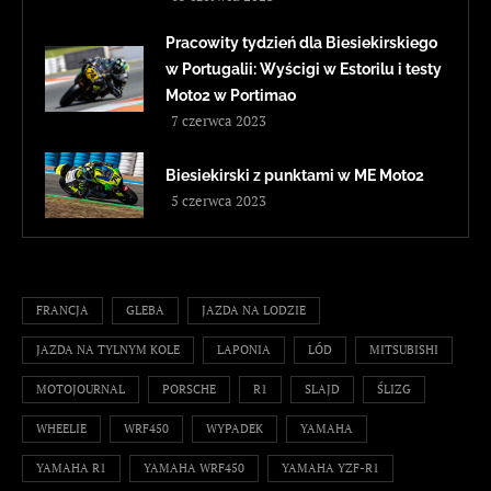
Pracowity tydzień dla Biesiekirskiego
w Portugalii: Wyścigi w Estorilu i testy
Moto2 w Portimao
7 czerwca 2023
Biesiekirski z punktami w ME Moto2
5 czerwca 2023
FRANCJA
GLEBA
JAZDA NA LODZIE
JAZDA NA TYLNYM KOLE
LAPONIA
LÓD
MITSUBISHI
MOTOJOURNAL
PORSCHE
R1
SLAJD
ŚLIZG
WHEELIE
WRF450
WYPADEK
YAMAHA
YAMAHA R1
YAMAHA WRF450
YAMAHA YZF-R1