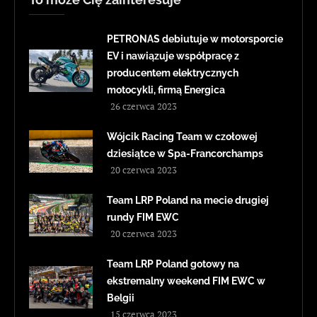
PETRONAS debiutuje w motorsporcie
EV i nawiązuje współpracę z
producentem elektrycznych
motocykli, firmą Energica
26 czerwca 2023
Wójcik Racing Team w czołowej
dziesiątce w Spa-Francorchamps
20 czerwca 2023
Team LRP Poland na mecie drugiej
rundy FIM EWC
20 czerwca 2023
Team LRP Poland gotowy na
ekstremalny weekend FIM EWC w
Belgii
15 czerwca 2023