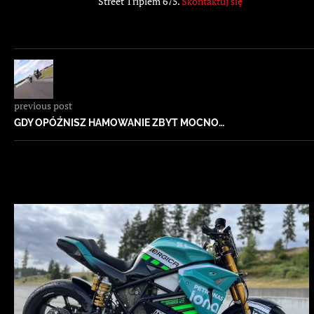
Street Triplem 675.
Skontaktuj się
previous post
GDY OPÓŹNISZ HAMOWANIE ZBYT MOCNO…