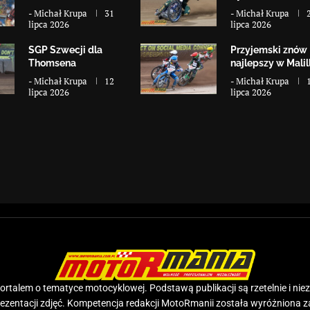
-
Michał Krupa
31
-
Michał Krupa
lipca 2026
lipca 2026
SGP Szwecji dla
Przyjemski znów
Thomsena
najlepszy w Malill
-
Michał Krupa
12
-
Michał Krupa
lipca 2026
lipca 2026
rtalem o tematyce motocyklowej. Podstawą publikacji są rzetelnie i nie
prezentacji zdjęć. Kompetencja redakcji MotoRmanii została wyróżniona 