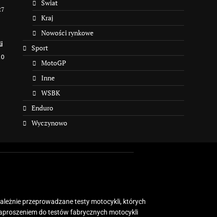
Świat
27
Kraj
Nowości rynkowe
i
Sport
10
MotoGP
Inne
WSBK
Enduro
Wyczynowo
zależnie przeprowadzane testy motocykli, których
zaproszeniem do testów fabrycznych motocykli