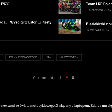
IM EWC
Team LRP Polan
15 czerwca 2023
alii: Wyścigi w Estorilu i testy
Biesiekirski z
5 czerwca 2023
STANY ZJEDNOCZONE
USA
WASZYNGTON
0 comments
0
żyje newsami ze świata motocyklowego. Związany z laptopem. Zdarza mu si