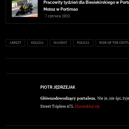
Pracowity tydzień dla Biesiekirskiego w Portug
Moto2 w Portimao
7 czerwca 2023
ARESZT
KOLIZJA
MANDAT
POLICJA
RIDE OF THE CENT
PIOTR JĘDRZEJAK
Głównodowodzący portalem.
Nie je, nie śpi, 
Street Triplem 675.
Skontaktuj się