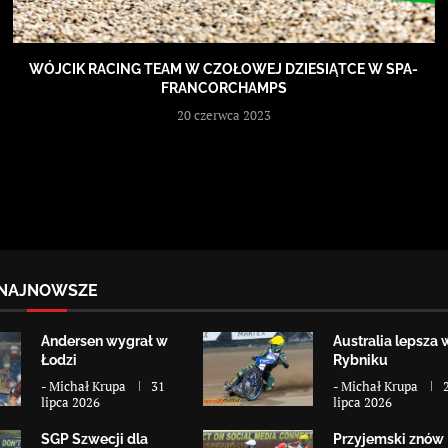
WÓJCIK RACING TEAM W CZOŁOWEJ DZIESIĄTCE W SPA-
FRANCORCHAMPS
20 czerwca 2023
NAJNOWSZE
Andersen wygrał w
Australia lepsza 
Łodzi
Rybniku
-
Michał Krupa
31
-
Michał Krupa
lipca 2026
lipca 2026
SGP Szwecji dla
Przyjemski znów