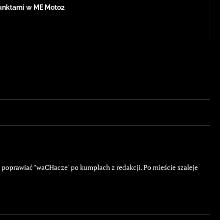
 punktami w ME Moto2
ę poprawiać "waCHacze" po kumplach z redakcji. Po mieście szaleje