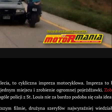
ulecia, to cykliczna impreza motocyklowa. Impreza t
 jednym miejscu i zrobienie ogromnej pojeżdżawki.
Zob
ogóle policji z St. Louis nie za bardzo podoba się cała id
szym filmie, drużyna szeryfów najwyraźniej wiedział