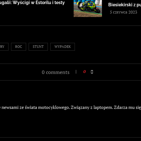
alii: Wyścigi w Estorilu i testy
Biesiekirski z
5 czerwca 2023
URY
ROC
STUNT
WYPADEK
0 comments
0
żyje newsami ze świata motocyklowego. Związany z laptopem. Zdarza mu si