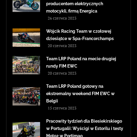
producentem elektrycznych
motocykli, firmą Energica
26 czerwca 2023
Wójcik Racing Team w czołowej
dziesiątce w Spa-Francorchamps
20 czerwca 2023
Team LRP Poland na mecie drugiej
rundy FIM EWC
20 czerwca 2023
Team LRP Poland gotowy na
ekstremalny weekend FIM EWC w
Belgii
15 czerwca 2023
Pracowity tydzień dla Biesiekirskiego
w Portugalii: Wyścigi w Estorilu i testy
Moto2 w Portimao