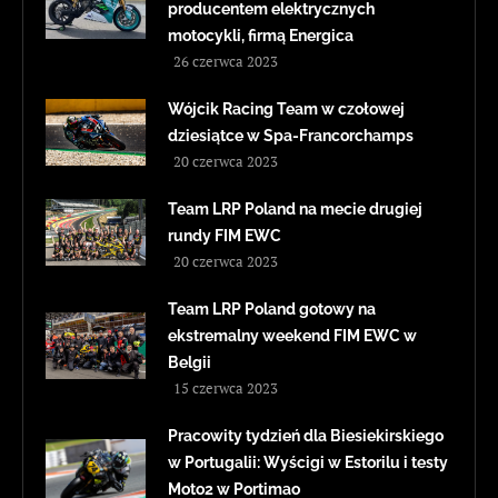
producentem elektrycznych
motocykli, firmą Energica
26 czerwca 2023
Wójcik Racing Team w czołowej
dziesiątce w Spa-Francorchamps
20 czerwca 2023
Team LRP Poland na mecie drugiej
rundy FIM EWC
20 czerwca 2023
Team LRP Poland gotowy na
ekstremalny weekend FIM EWC w
Belgii
15 czerwca 2023
Pracowity tydzień dla Biesiekirskiego
w Portugalii: Wyścigi w Estorilu i testy
Moto2 w Portimao