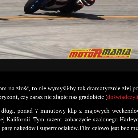
om na złość, to nie wymyśliłby tak dramatycznie złej p
yzont, czy zaraz nie złapie nas gradobicie (
doświadczyli
a długi, ponad 7-minutowy klip z majowych weekendów
j Kalifornii. Tym razem zobaczycie szalonego Harleyo
parę nakedów i supermociaków. Film celowo jest bez muzy