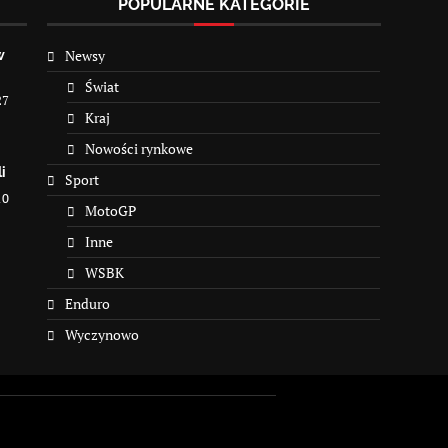
POPULARNE KATEGORIE
Newsy
w
Świat
27
Kraj
Nowości rynkowe
i
Sport
10
MotoGP
Inne
WSBK
Enduro
Wyczynowo