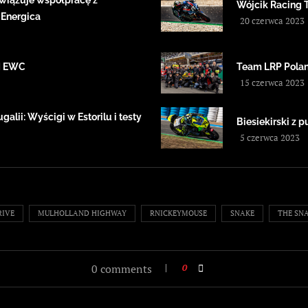
wiązuje współpracę z
Wójcik Racing 
 Energica
20 czerwca 2023
IM EWC
Team LRP Polan
15 czerwca 2023
alii: Wyścigi w Estorilu i testy
Biesiekirski z
5 czerwca 2023
RIVE
MULHOLLAND HIGHWAY
RNICKEYMOUSE
SNAKE
THE SN
0 comments
0