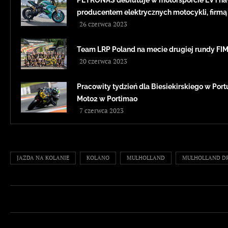
PETRONAS debiutuje w motorsporcie EV i na
producentem elektrycznych motocykli, firmą
26 czerwca 2023
Team LRP Poland na mecie drugiej rundy F
20 czerwca 2023
Pracowity tydzień dla Biesiekirskiego w Portug
Moto2 w Portimao
7 czerwca 2023
JAZDA NA KOLANIE
KOLANO
MULHOLLAND
MULHOLLAND D