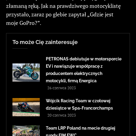
złamaną ręką. Jak na prawdziwego motocyklistę
przystało, zaraz po glebie zapytał „Gdzie jest
moje GoPro?”.
To może Cię zainteresuje
PETRONAS debiutuje w motorsporcie
EV i nawiązuje współpracę z
producentem elektrycznych
motocykli, firmą Energica
26 czerwca 2023
Wójcik Racing Team w czołowej
dziesiątce w Spa-Francorchamps
20 czerwca 2023
Team LRP Poland na mecie drugiej
rundy FIM EWC