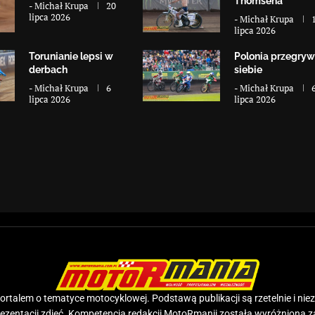
Thomsena
-
Michał Krupa
20
lipca 2026
-
Michał Krupa
lipca 2026
Torunianie lepsi w
Polonia przegryw
derbach
siebie
-
Michał Krupa
6
-
Michał Krupa
lipca 2026
lipca 2026
rtalem o tematyce motocyklowej. Podstawą publikacji są rzetelnie i nie
prezentacji zdjęć. Kompetencja redakcji MotoRmanii została wyróżniona 