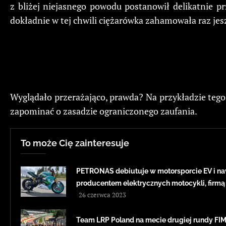
z bliżej niejasnego powodu postanowił delikatnie p
dokładnie w tej chwili ciężarówka zahamowała raz j
Wyglądało przerażająco, prawda? Na przykładzie tego 
zapominać o zasadzie ograniczonego zaufania.
To może Cię zainteresuje
PETRONAS debiutuje w motorsporcie EV i na
producentem elektrycznych motocykli, firmą
26 czerwca 2023
Team LRP Poland na mecie drugiej rundy F