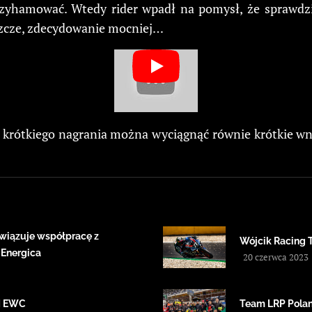
rzyhamować. Wtedy rider wpadł na pomysł, że sprawdzi,
eszcze, zdecydowanie mocniej…
krótkiego nagrania można wyciągnąć równie krótkie wnios
wiązuje współpracę z
Wójcik Racing 
 Energica
20 czerwca 2023
IM EWC
Team LRP Polan