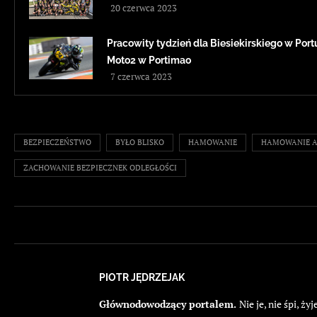
20 czerwca 2023
Pracowity tydzień dla Biesiekirskiego w Portug
Moto2 w Portimao
7 czerwca 2023
BEZPIECZEŃSTWO
BYŁO BLISKO
HAMOWANIE
HAMOWANIE A
ZACHOWANIE BEZPIECZNEK ODLEGŁOŚCI
PIOTR JĘDRZEJAK
Głównodowodzący portalem.
Nie je, nie śpi, 