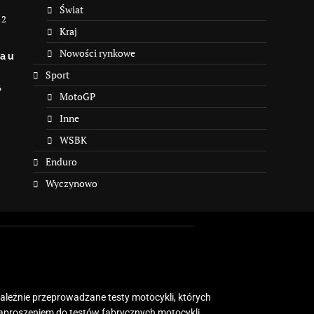
Świat
12
Kraj
Nowości rynkowe
a u
Sport
6
MotoGP
Inne
WSBK
Enduro
Wyczynowo
zależnie przeprowadzane testy motocykli, których
zaproszeniem do testów fabrycznych motocykli