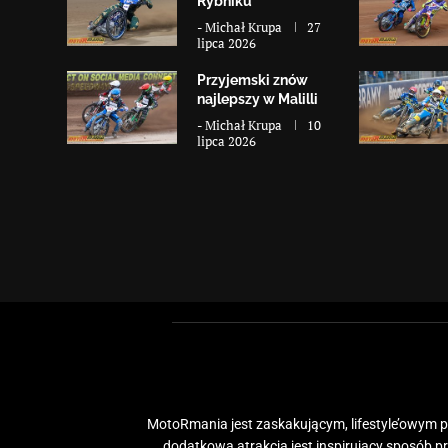
Rybniku
-
Michał Krupa
27
lipca 2026
Przyjemski znów
najlepszy w Malilli
-
Michał Krupa
10
lipca 2026
MotoRmania jest zaskakującym, lifestyle’owym po
dodatkową atrakcją jest inspirujący sposób 