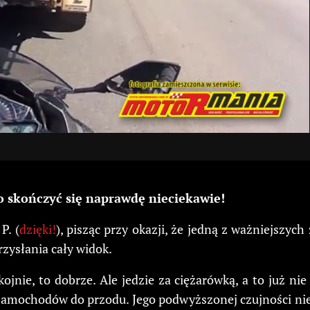
o skończyć się naprawdę nieciekawie!
P. (
dzięki!
), pisząc przy okazji, że jedną z ważniejszyc
zysłania cały widok.
ojnie, to dobrze. Ale jedzie za ciężarówką, a to już ni
lka samochodów do przodu. Jego podwyższonej czujności n