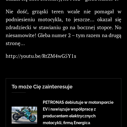
Nie dość, grząski teren wcale nie pomagał w
podniesieniu motocykla, to jeszcze… okazał się
zdradziecki w stawianiu go na bocznej stopce. No
niesamowite! Gleba numer 2 – tym razem na drugą
stronę…
http://youtu.be/RtZM4wG5Y1s
To może Cię zainteresuje
PETRONAS debiutuje w motorsporcie
EV i nawiązuje współpracę z
producentem elektrycznych
motocykli, firmą Energica