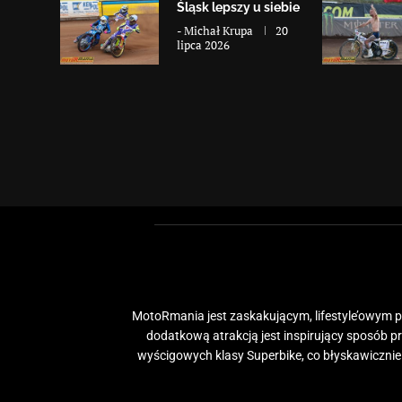
Śląsk lepszy u siebie
-
Michał Krupa
20
lipca 2026
MotoRmania jest zaskakującym, lifestyle’owym po
dodatkową atrakcją jest inspirujący sposób 
wyścigowych klasy Superbike, co błyskawiczni