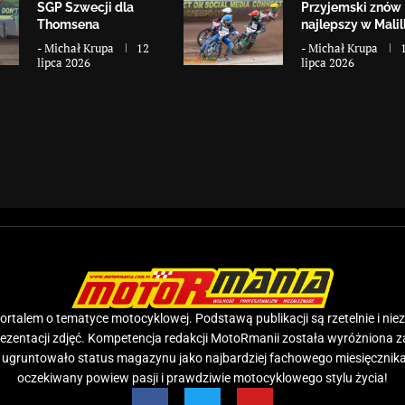
SGP Szwecji dla
Przyjemski znów
Thomsena
najlepszy w Malill
-
Michał Krupa
12
-
Michał Krupa
lipca 2026
lipca 2026
rtalem o tematyce motocyklowej. Podstawą publikacji są rzetelnie i nie
prezentacji zdjęć. Kompetencja redakcji MotoRmanii została wyróżniona 
e ugruntowało status magazynu jako najbardziej fachowego miesięcznika
oczekiwany powiew pasji i prawdziwie motocyklowego stylu życia!