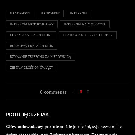
HANDS-FREE
HANDSFREE
INTERKOM
INTERKOM MOTOCYKLOWY
INTERKOM NA MOTOCYKL
KORZYSTANIE Z TELEFONU
ROZMAWIANIE PRZEZ TELEFON
ROZMOWA PRZEZ TELEFON
UŻYWANIE TELEFONU ZA KIEROWNICĄ
ZESTAW GŁOŚNOMÓWIĄCY
0 comments
0
PIOTR JĘDRZEJAK
Głównodowodzący portalem.
Nie je, nie śpi, żyje newsami ze
świata motocyklowego. Związany z laptopem. Zdarza mu się