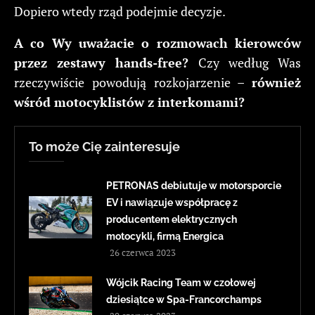
Dopiero wtedy rząd podejmie decyzje.
A co Wy uważacie o rozmowach kierowców
przez zestawy hands-free?
Czy według Was
rzeczywiście powodują rozkojarzenie –
również
wśród motocyklistów z interkomami?
To może Cię zainteresuje
PETRONAS debiutuje w motorsporcie
EV i nawiązuje współpracę z
producentem elektrycznych
motocykli, firmą Energica
26 czerwca 2023
Wójcik Racing Team w czołowej
dziesiątce w Spa-Francorchamps