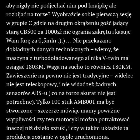
aby nigdy nie podjechać nim pod knajpkę ale
rozbijać na torze? Wyobraźcie sobie pierwszą sesję
w grupie C gdzie na drugim okrążeniu gość jadący
starą CB500 za 1000zł nie ogrania zakrętu i kasuje
Wam furę za 0,5mln :):) … Nie przekazano
dokładnych danych technicznych – wiemy, że
maszyna z turbodoładowanego silnika V-twin ma
osiągać 180KM. Waga na sucho to również 180KM.
Zawieszenie na pewno nie jest tradycyjne – widelec
nie jest teleskopowy, i nie widać też żadnych
sensorów ABS-u ( co na torze akurat nie jest
potrzebne). Tylko 100 stuk AMB001 ma być
stworzone – szczerze mówiąc mamy poważne
wątpliwości czy ten motocykl można potraktować
inaczej niż dzieło sztuki, i czy w takim układzie ta
produkcja zostanie w ogóle uruchomiona.