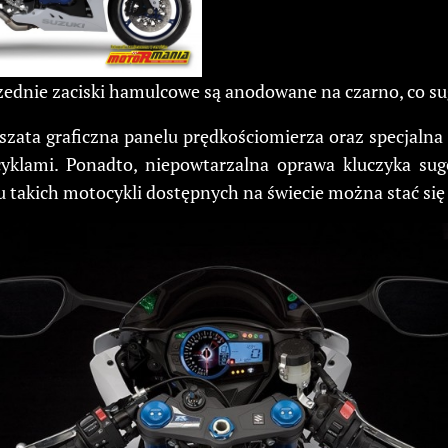
rzednie zaciski hamulcowe są anodowane na czarno, co s
zata graficzna panelu prędkościomierza oraz specjalna
klami. Ponadto, niepowtarzalna oprawa kluczyka suge
takich motocykli dostępnych na świecie można stać się j