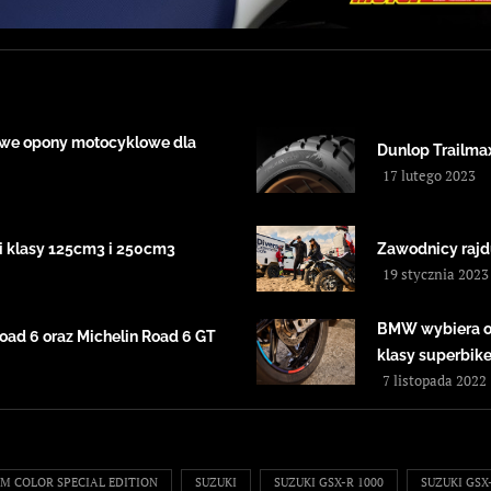
nowe opony motocyklowe dla
Dunlop Trailma
17 lutego 2023
i klasy 125cm3 i 250cm3
Zawodnicy rajd
19 stycznia 2023
BMW wybiera o
ad 6 oraz Michelin Road 6 GT
klasy superbik
7 listopada 2022
M COLOR SPECIAL EDITION
SUZUKI
SUZUKI GSX-R 1000
SUZUKI GSX