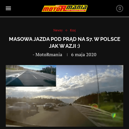
Newsy
Kraj
MASOWA JAZDA POD PRĄD NA S7. W POLSCE
JAK W AZJI :)
-
MotoRmania
6 maja 2020