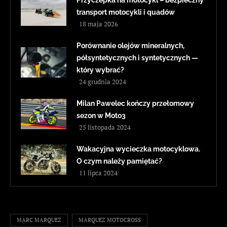
Przyczepka na motocykl – bezpieczny
transport motocykli i quadów
18 maja 2026
Porównanie olejów mineralnych,
półsyntetycznych i syntetycznych —
który wybrać?
24 grudnia 2024
Milan Pawelec kończy przełomowy
sezon w Moto3
25 listopada 2024
Wakacyjna wycieczka motocyklowa.
O czym należy pamiętać?
11 lipca 2024
MARC MARQUEZ
MARQUEZ MOTOCROSS