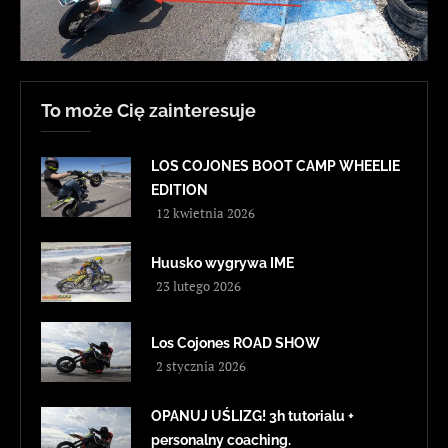
To może Cię zainteresuje
LOS COJONES BOOT CAMP WHEELIE
EDITION
12 kwietnia 2026
Huusko wygrywa IME
23 lutego 2026
Los Cojones ROAD SHOW
2 stycznia 2026
OPANUJ UŚLIZG! 3h tutorialu +
personalny coaching.