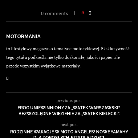
0 comments
0
MOTORMANIA
to lifestylowy magazyn o tematyce motocyklowej. Ekskluzywność
tego tytułu podkreśla nie tylko doskonałej jakości papier, ale
przede wszystkim wyjątkowe materiały.
previous post
FROG UNIEWINNIONY ZA „WĄTEK WARSZAWSKI”.
BEZWZGLĘDNE WIĘZIENIE ZA „WĄTEK KIELECKI”.
next post
RODZINNE WAKACJE W MOTO ANGELES! NOWE YAMAHY
DLA DOROSŁYCH, PITY DLA DZIECI.