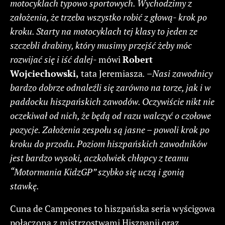
motocyklach typowo sportowych. Wychodzimy z
założenia, że trzeba wszystko robić z głową- krok po
kroku. Starty na motocyklach tej klasy to jeden ze
szczebli drabiny, który musimy przejść żeby móc
rozwijać się i iść dalej-
mówi
Robert
Wojciechowski,
tata Jeremiasza
.
–
Nasi zawodnicy
bardzo dobrze odnaleźli się zarówno na torze, jak i w
paddocku hiszpańskich zawodów. Oczywiście nikt nie
oczekiwał od nich, że będą od razu walczyć o czołowe
pozycje. Założenia zespołu są jasne – powoli krok po
kroku do przodu. Poziom hiszpańskich zawodników
jest bardzo wysoki, aczkolwiek chłopcy z teamu
“Motormania KidzGP” szybko się uczą i gonią
stawkę.
Cuna de Campeones to hiszpańska seria wyścigowa
połączona z mistrzostwami Hiszpanii oraz