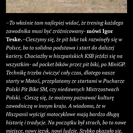
–
To właśnie tam najlepiej widać, że trening każdego
zawodnika musi być zróżnicowany-
mówi Igor
Teske.
–
Cieszymy się, że pit bike tak rozwinęły się w
Polsce, bo to solidna podstawa i start do dalszej
kariery. Chociażby w hiszpańskich KSB jeździ się na
wszystkim- od pocket bików przez pit biki, po MiniGP.
Technikę trzeba ćwiczyć cały czas, dlatego nasze
starty w Moto5, przeplatamy ze startami w Pucharze
Polski Pit Bike SM, czy niedawnych Mistrzostwach
Polski. -Cieszę się, że możemy poznawać kulturę
zawodniczą w innym kraju. A wiadomo, że w
Hiszpanii wyścigi motocyklowe mają bardzo długą
historię i tradycje. Na początku był strach, bo to nowe
miejsce, nowy język, nowi ludzie. Szybko okazało się,