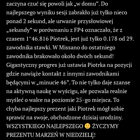
zaczyna czuć się powoli jak „w domu”. Do
najlepszego wyniku sesji zabrakło już tylko nieco
ponad 2 sekund, ale urwanie przysłowiowej
„sekundy” w porównaniu z FP4 oznaczało, że z
czasem 1″46.816 Piotrek, jest już tylko 0.178 od 29.
zawodnika stawki. W Missano do ostatniego
zawodnika brakowało około dwóch sekund!
Gigantyczny progres już ustawia Piotrka na pozycji
gdzie nawiąże kontakt z innymi zawodnikami
będącymi w „minucie 46”. To nie tylko daje szanse
na aktywną naukę w wyścigu, ale pozwala realnie
myśleć o walce na poziomie 25-go miejsca. To
chyba najlepszy prezent jaki Piotrek mógł sobie
sprawić na swoje, obchodzone dzisiaj urodziny.
WSZYSTKIEGO NAJLEPSZEGO
ŻYCZYMY
PREZENTU MARZEŃ W NIEDZIELĘ!