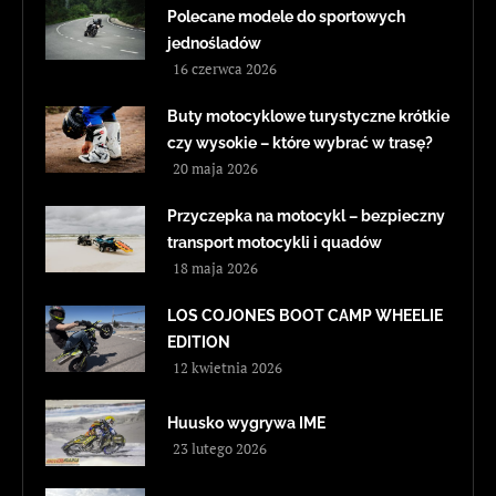
Polecane modele do sportowych
jednośladów
16 czerwca 2026
Buty motocyklowe turystyczne krótkie
czy wysokie – które wybrać w trasę?
20 maja 2026
Przyczepka na motocykl – bezpieczny
transport motocykli i quadów
18 maja 2026
LOS COJONES BOOT CAMP WHEELIE
EDITION
12 kwietnia 2026
Huusko wygrywa IME
23 lutego 2026