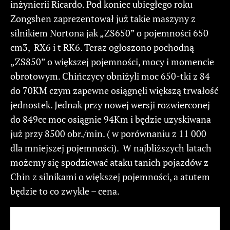
inżynierii Ricardo. Pod koniec ubiegłego roku
Zongshen zaprezentował już takie maszyny z
silnikiem Nortona jak „ZS650” o pojemności 650
cm3, RX6 i t RK6. Teraz ogłoszono pochodną
„ZS850” o większej pojemności, mocy i momencie
obrotowym. Chińczycy obniżyli moc 650-tki z 84
do 70KM czym zapewne osiągnęli większą trwałość
jednostek. Jednak przy nowej wersji rozwierconej
do 849cc moc osiągnie 94Km i będzie uzyskiwana
już przy 8500 obr./min. ( w porównaniu z 11 000
dla mniejszej pojemności). W najbliższych latach
możemy się spodziewać ataku tanich pojazdów z
Chin z silnikami o większej pojemności, a atutem
będzie to co zwykle – cena.