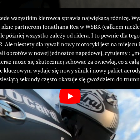
zede wszystkim kierowca sprawia największą różnicę. Wy
dzie partnerom Jonathana Rea w WSBK (całkiem nieźle, a
e później wszystko zależy od ridera. I to pewnie dla 
 Ale niestety dla rywali nowy motocykl jest na miejscu 
ali obrotów w nowej jednostce napędowej, cytujemy : „mo
teraz może się skuteczniej schować za owiewką, co z cał
ąc kluczowym wydaje się nowy silnik i nowy pakiet aerod
dziesiątą sekundy często okazuje się gwoździem do trumn