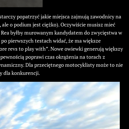
starczy popatrzyć jakie miejsca zajmują zawodnicy na
le o podium jest ciężko). Oczywiście musisz mieć
tego Rea byłby murowanym kandydatem do zwycięstwa w
i po pierwszych testach widać, że ma większe
re revs to play with”. Nowe owiewki generują większy
ą pewnością poprawi czas okrążenia na torach z
ynamiczny. Dla przeciętnego motocyklisty może to nie
y dla konkurencji.