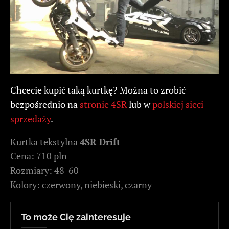
Chcecie kupić taką kurtkę? Można to zrobić
bezpośrednio na
stronie 4SR
lub w
polskiej sieci
sprzedaży
.
Kurtka tekstylna
4SR Drift
Cena: 710 pln
Rozmiary: 48-60
Kolory: czerwony, niebieski, czarny
To może Cię zainteresuje