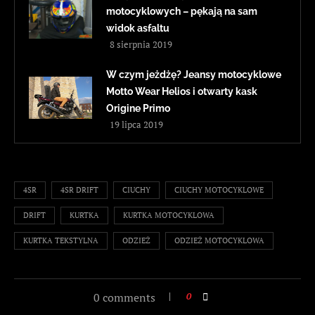
motocyklowych – pękają na sam
widok asfaltu
8 sierpnia 2019
W czym jeżdżę? Jeansy motocyklowe
Motto Wear Helios i otwarty kask
Origine Primo
19 lipca 2019
4SR
4SR DRIFT
CIUCHY
CIUCHY MOTOCYKLOWE
DRIFT
KURTKA
KURTKA MOTOCYKLOWA
KURTKA TEKSTYLNA
ODZIEŻ
ODZIEŻ MOTOCYKLOWA
0 comments
0