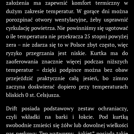
założenia ma zapewnić komfort termiczny w
dużym zakresie temperatur. W gorące dni można
porozpinać otwory wentylacyjne, żeby usprawnić
cyrkulację powietrza. Nie powinniśmy się ugotować
o ile temperatura nie przekracza 25 stopni powyżej
zera – nie zdarza się to w Polsce zbyt często, więc
ryzyko przegrzania jest niskie. Kurtka ma do
zaoferowania znacznie więcej podczas niższych
temperatur – dzięki podpince można bez obaw
przejeździć praktycznie całą jesień, bo zimno
zaczyna doskwierać dopiero przy temperaturach
bliskich 0 st. Celsjusza.
Drift posiada podstawowy zestaw ochraniaczy,
czyli wkładki na barki i łokcie. Pod kurtką
swobodnie zmieści się żółw lub dowolnej wielkości
pas nerkowy. Ten wytworny „żakiet” posiada takie