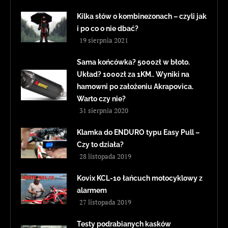
Kilka słów o kombinezonach – czyli jak
i po co o nie dbać?
19 sierpnia 2021
Sama końcówka? 5000zł w błoto.
Układ? 1000zł za 1KM.. Wyniki na
hamowni po założeniu Akrapovica.
Warto czy nie?
31 sierpnia 2020
Klamka do ENDURO typu Easy Pull –
Czy to działa?
28 listopada 2019
Kovix KCL-10 łańcuch motocyklowy z
alarmem
27 listopada 2019
Testy podrabianych kasków