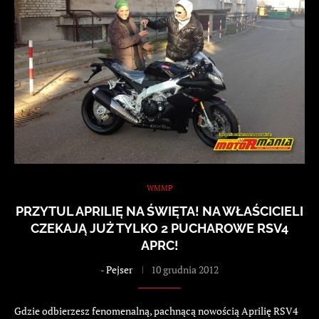
WMMP
PRZYTUL APRILIĘ NA ŚWIĘTA! NA WŁAŚCICIELI
CZEKAJĄ JUŻ TYLKO 2 PUCHAROWE RSV4
APRC!
-
Pejser
10 grudnia 2012
Gdzie odbierzesz fenomenalną, pachnącą nowością Aprilię RSV4