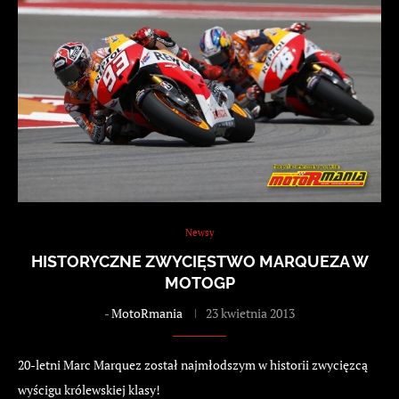
Newsy
HISTORYCZNE ZWYCIĘSTWO MARQUEZA W
MOTOGP
-
MotoRmania
23 kwietnia 2013
20-letni Marc Marquez został najmłodszym w historii zwycięzcą
wyścigu królewskiej klasy!