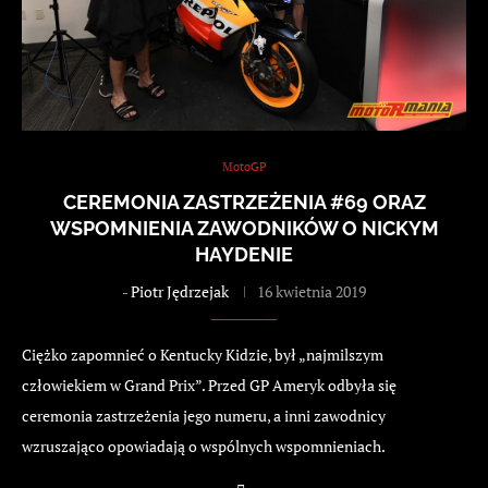
MotoGP
CEREMONIA ZASTRZEŻENIA #69 ORAZ
WSPOMNIENIA ZAWODNIKÓW O NICKYM
HAYDENIE
-
Piotr Jędrzejak
16 kwietnia 2019
Ciężko zapomnieć o Kentucky Kidzie, był „najmilszym
człowiekiem w Grand Prix”. Przed GP Ameryk odbyła się
ceremonia zastrzeżenia jego numeru, a inni zawodnicy
wzruszająco opowiadają o wspólnych wspomnieniach.